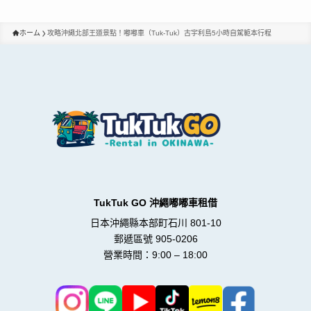
ホーム
攻略沖繩北部王道景點！嘟嘟車（Tuk-Tuk）古宇利島5小時自駕範本行程
TukTuk GO 沖繩嘟嘟車租借
日本沖繩縣本部町石川 801-10
郵遞區號 905-0206
營業時間：9:00 – 18:00