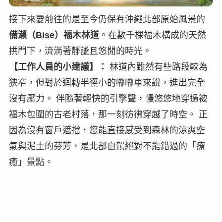
接下來要前往的是至今仍保有沖繩北部原始風景的
備瀨（Bise）福木林道
。在數千棵福木構成的天然
拱門下，流淌著靜謐且悠閒的時光。
【工作人員的小建議】：
林道內雖然有些路段較為
狹窄，但對於迴轉半徑小的嘟嘟車來說，進出完全
沒有壓力。 伴隨著輕快的引擎聲，慢悠悠地穿過被
福木包圍的古老村落，那一刻彷彿穿越了時空。 正
因為沒有窗戶遮擋，您能直接感受到森林的涼爽空
氣與泥土的芬芳，是北部自駕絕對不能錯過的「療
癒」景點。