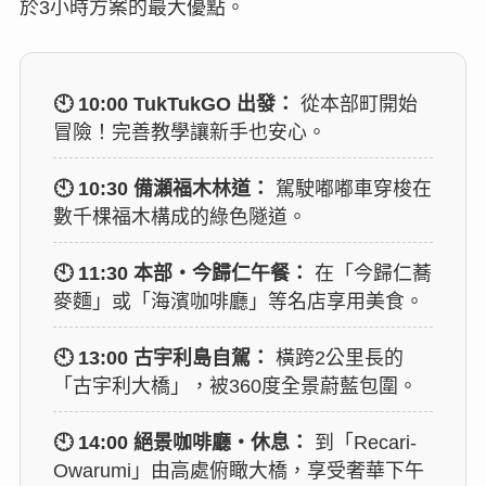
於3小時方案的最大優點。
🕙 10:00 TukTukGO 出發：
從本部町開始
冒險！完善教學讓新手也安心。
🕙 10:30 備瀬福木林道：
駕駛嘟嘟車穿梭在
數千棵福木構成的綠色隧道。
🕙 11:30 本部・今歸仁午餐：
在「今歸仁蕎
麥麵」或「海濱咖啡廳」等名店享用美食。
🕙 13:00 古宇利島自駕：
橫跨2公里長的
「古宇利大橋」，被360度全景蔚藍包圍。
🕙 14:00 絕景咖啡廳・休息：
到「Recari-
Owarumi」由高處俯瞰大橋，享受奢華下午