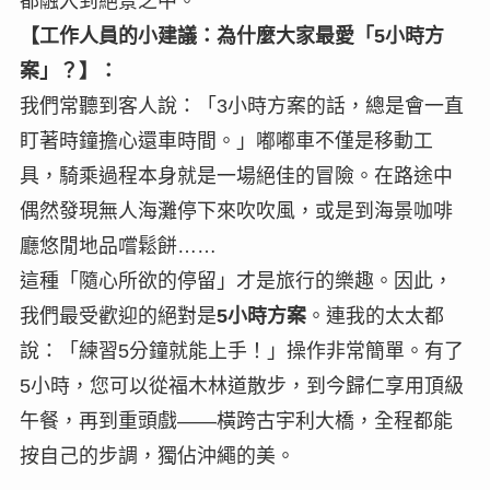
都融入到絕景之中。
【工作人員的小建議：為什麼大家最愛「5小時方
案」？】：
我們常聽到客人說：「3小時方案的話，總是會一直
盯著時鐘擔心還車時間。」嘟嘟車不僅是移動工
具，騎乘過程本身就是一場絕佳的冒險。在路途中
偶然發現無人海灘停下來吹吹風，或是到海景咖啡
廳悠閒地品嚐鬆餅……
這種「隨心所欲的停留」才是旅行的樂趣。因此，
我們最受歡迎的絕對是
5小時方案
。連我的太太都
說：「練習5分鐘就能上手！」操作非常簡單。有了
5小時，您可以從福木林道散步，到今歸仁享用頂級
午餐，再到重頭戲——橫跨古宇利大橋，全程都能
按自己的步調，獨佔沖繩的美。