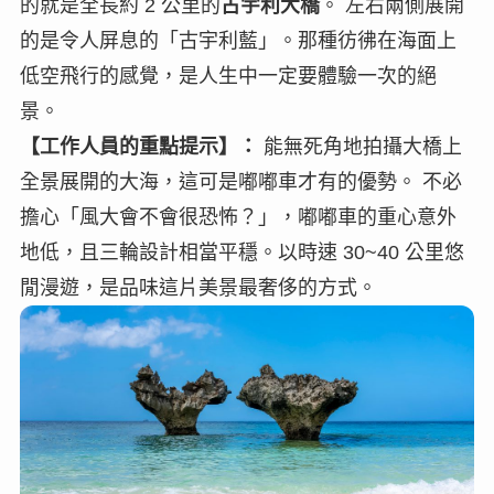
的就是全長約 2 公里的
古宇利大橋
。 左右兩側展開
的是令人屏息的「古宇利藍」。那種彷彿在海面上
低空飛行的感覺，是人生中一定要體驗一次的絕
景。
【工作人員的重點提示】：
能無死角地拍攝大橋上
全景展開的大海，這可是嘟嘟車才有的優勢。 不必
擔心「風大會不會很恐怖？」，嘟嘟車的重心意外
地低，且三輪設計相當平穩。以時速 30~40 公里悠
閒漫遊，是品味這片美景最奢侈的方式。