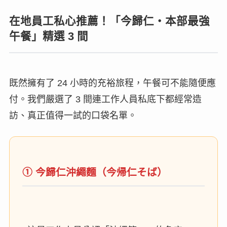
在地員工私心推薦！「今歸仁・本部最強
午餐」精選 3 間
既然擁有了 24 小時的充裕旅程，午餐可不能隨便應
付。我們嚴選了 3 間連工作人員私底下都經常造
訪、真正值得一試的口袋名單。
① 今歸仁沖繩麵（今帰仁そば）