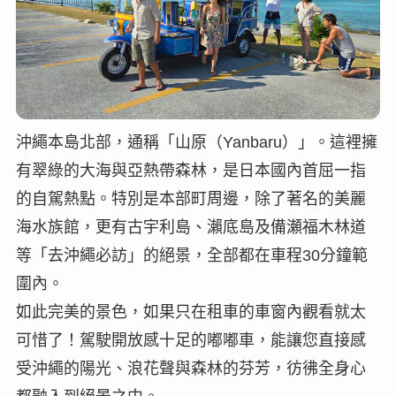
沖繩本島北部，通稱「山原（Yanbaru）」。這裡擁
有翠綠的大海與亞熱帶森林，是日本國內首屈一指
的自駕熱點。特別是本部町周邊，除了著名的美麗
海水族館，更有古宇利島、瀨底島及備瀬福木林道
等「去沖繩必訪」的絕景，全部都在車程30分鐘範
圍內。
如此完美的景色，如果只在租車的車窗內觀看就太
可惜了！駕駛開放感十足的嘟嘟車，能讓您直接感
受沖繩的陽光、浪花聲與森林的芬芳，彷彿全身心