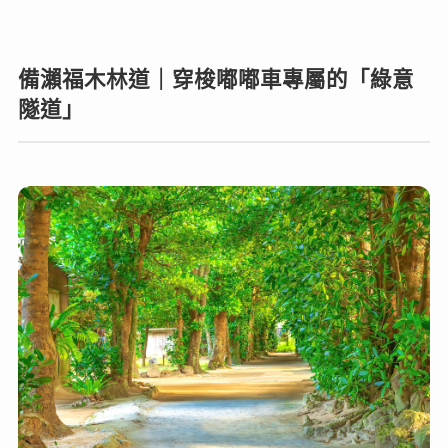
備瀨福木林道｜穿梭嘟嘟車專屬的「綠意
隧道」