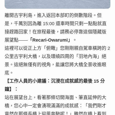
離開古宇利島，進入返回本部町的倒數階段。但
是，千萬別因為離 15:00 還車時間只剩一點點就直
接趕路回家！在旅程最後，請務必停靠這個隱藏版
展望點——
「Recari-Owarumi」
。
這裡可以從正上方「俯瞰」您剛剛親自駕車橫跨的 2
公里古宇利大橋，以及環繞四周的「羽地內海」絕
景。這絕無僅有的視角，能讓您將大橋全景收進眼
底。
【工作人員的小建議：沉浸在成就感的最後 15 分
鐘】：
站在展望台上，看著那條切開海面、筆直延伸的大
橋，您心中一定會湧現滿滿的成就感：「我們剛才
竟然在那條長橋上迎風奔馳呢！」雖然在橋上看到