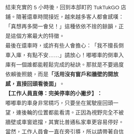
結束充實的 5 小時後，回到本部町的 TukTukGO 店
鋪。隨著還車時間接近，越來越多客人都會感嘆：
「真想再多開一會兒！」這種依依不捨的餘韻，正
是這個方案最大的特徵。
最後在還車時，或許有些人會擔心：「我不擅長倒
車入庫，有點不安……」請放心！嘟嘟車的倒車入
庫有一個誰都能輕鬆完成的秘訣。那就是不要過度
依賴後照鏡，而是
「活用沒有窗戶和牆壁的開放
感，直接回頭看後面」
。
【工作人員直傳：完美停車的小撇步】：
嘟嘟車的車身非常精巧，只要坐在駕駛座回頭一
望，連後輪的位置都能看清。正因為視野完全不被
牆壁或車窗遮擋，其實比普通私家車更容易停好。
當然，工作人員會一直在旁引導，所以請帶著自信