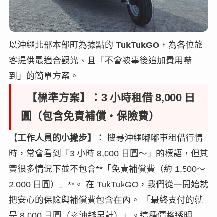
以沖繩北部本部町為據點的
TukTukGO
，為各位旅
客提供最適合觀光、且「不會被事後追加費用嚇
到」的簡單方案。
【標準方案】：3 小時租借 8,000 日
圓（包含免責補償・保險費）
【工作人員的小撇步】：
搜尋沖繩嘟嘟車租借行情
時，常會看到「3 小時 8,000 日圓～」的標語，但其
實很多情況下並不包含**「免責補償費（約 1,500～
2,000 日圓）」**。 在 TukTukGO，我們從一開始就
把安心的保險與補償費包含在內。 「最終支付的就
是 8,000 日圓（※油錢另計）」。這種價格透明