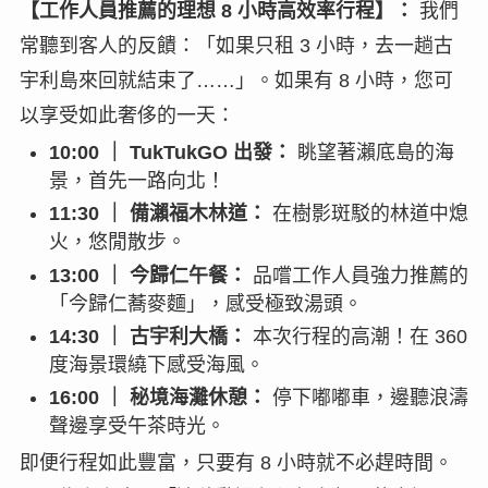
【工作人員推薦的理想 8 小時高效率行程】：
我們
常聽到客人的反饋：「如果只租 3 小時，去一趟古
宇利島來回就結束了……」。如果有 8 小時，您可
以享受如此奢侈的一天：
10:00 ｜ TukTukGO 出發：
眺望著瀨底島的海
景，首先一路向北！
11:30 ｜ 備瀨福木林道：
在樹影斑駁的林道中熄
火，悠閒散步。
13:00 ｜ 今歸仁午餐：
品嚐工作人員強力推薦的
「今歸仁蕎麥麵」，感受極致湯頭。
14:30 ｜ 古宇利大橋：
本次行程的高潮！在 360
度海景環繞下感受海風。
16:00 ｜ 秘境海灘休憩：
停下嘟嘟車，邊聽浪濤
聲邊享受午茶時光。
即便行程如此豐富，只要有 8 小時就不必趕時間。