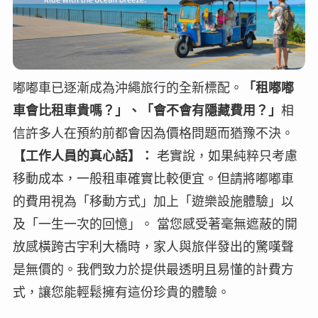
嘟嘟車已逐漸成為沖繩旅行的全新標配。
「租嘟嘟
車會比租車貴嗎？」、「會不會有隱藏費用？」
相
信許多人在預約前都會因為價格問題而猶豫不決。
【工作人員的真心話】：
老實說，如果純粹只考慮
移動成本，一般租車確實比較便宜。但請將嘟嘟車
的費用視為「移動方式」加上「遊樂設施體驗」以
及「一生一次的回憶」。 當您感受著毫無遮蔽的開
放感橫跨古宇利大橋時，家人與旅伴發出的驚嘆聲
是無價的。我們致力於提供最透明且易懂的計費方
式，讓您能輕鬆擁有這份珍貴的體驗。