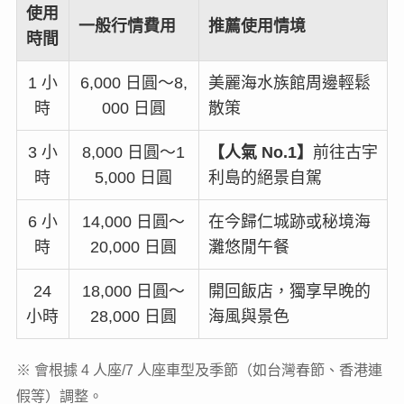
使用
一般行情費用
推薦使用情境
時間
1 小
6,000 日圓～8,
美麗海水族館周邊輕鬆
時
000 日圓
散策
3 小
8,000 日圓～1
【人氣 No.1】
前往古宇
時
5,000 日圓
利島的絕景自駕
6 小
14,000 日圓～
在今歸仁城跡或秘境海
時
20,000 日圓
灘悠閒午餐
24
18,000 日圓～
開回飯店，獨享早晚的
小時
28,000 日圓
海風與景色
※ 會根據 4 人座/7 人座車型及季節（如台灣春節、香港連
假等）調整。